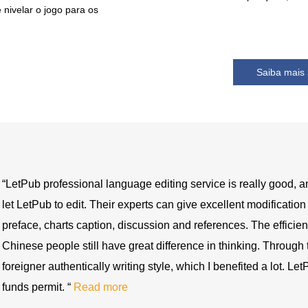
nivelar o jogo para os
Saiba mais
Manuscript title: Risk evaluation of bogie system based on ex
Computational Intelligence and Neuroscience (IF: 0.5, 2014)
“LetPub provides very professional editing service. The quality
researchers like me. I found LetPub to distinctly stand out am
LetPub to my colleagues... “
Read more