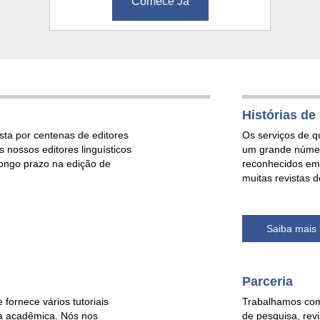
Comece Já
Histórias d
sta por centenas de editores
Os serviços de q
s nossos editores linguísticos
um grande númer
longo prazo na edição de
reconhecidos em 
muitas revistas d
Saiba mais
Parceria
fornece vários tutoriais
Trabalhamos com 
ta acadêmica. Nós nos
de pesquisa, revis