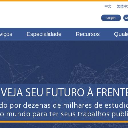
中文
繁體中
viços
Especialidade
Recursos
Qual