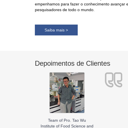
empenhamos para fazer o conhecimento avançar e 
pesquisadores de todo o mundo.
Saiba mais >
Depoimentos de Clientes
 of our team will
 the title to
Foreigners and
I also learnt
e, in the case of
Yuan Zhang
Beijing Institute of Graphic