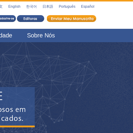
文
English
한국어
日本語
Português
Español
idade
Sobre Nós