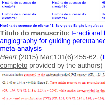
História de sucesso do
História de sucesso do
Hi
cliente#9
cliente#10
cl
História de sucesso do
História de sucesso do
Hi
cliente#13
cliente#14
cl
História de sucesso do cliente #1: Serviço de Edição Linguística
Título do manuscrito:
Fractional
angiography for guiding percutaneo
meta-analysis
Heart
(2015) Mar;101(6):455-62. (
completo
provided by the authors)