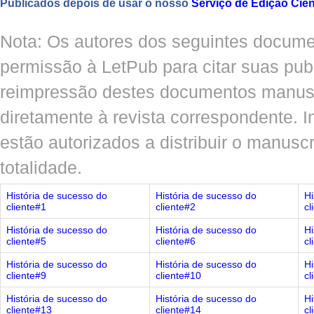
Publicados depois de usar o nosso
Serviço de Edição Cien
Nota: Os autores dos seguintes docum
permissão à LetPub para citar suas pub
reimpressão destes documentos manusc
diretamente à revista correspondente. I
estão autorizados a distribuir o manusc
totalidade.
História de sucesso do
História de sucesso do
Hi
cliente#1
cliente#2
cl
História de sucesso do
História de sucesso do
Hi
cliente#5
cliente#6
cl
História de sucesso do
História de sucesso do
Hi
cliente#9
cliente#10
cl
História de sucesso do
História de sucesso do
Hi
cliente#13
cliente#14
cl